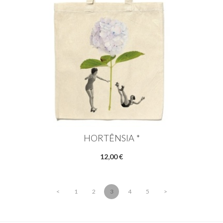
HORTÊNSIA *
12,00 €
<
1
2
3
4
5
>