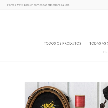
Portes grátis para encomendas superiores a 60€
TODOS OS PRODUTOS
TODAS AS
PR
Herbário
do
colibri